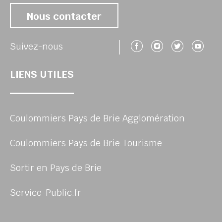
Nous contacter
Suivez-nous 
Suivez-no
Suivez
Su
Suivez-nous
LIENS UTILES
Coulommiers Pays de Brie Agglomération
Coulommiers Pays de Brie Tourisme
Sortir en Pays de Brie
Service-Public.fr