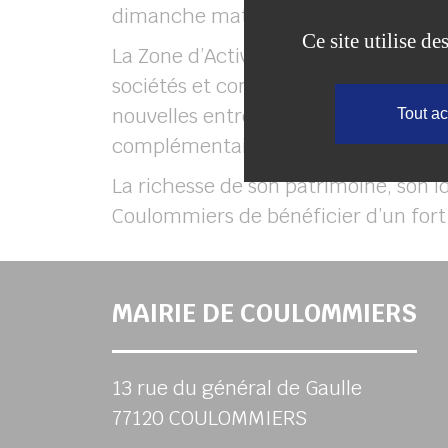
dimanche matin.
Ce site utilise d
La Zone d’Activité de la Prairie Sai
sociétés et commerces s’y sont inst
nouvelles entreprises et créer ains
Tout a
complémentaire de celle déjà existan
La richesse de son patrimoine, son i
Coulommiers de bénéficier d’un fort p
MAIRIE DE COULOMMIERS
13 rue du général de Gaulle
77120 COULOMMIERS