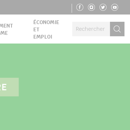
SUIVEZ-NOU
SUIVEZ-N
SUIVE
SU
ÉCONOMIE
EMENT
Re
ET
SME
EMPLOI