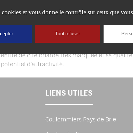
es cookies et vous donne le contrôle sur ceux que vous
nt Pierre constitue également un pôle économique i
allées et son aménagement urbain lui a permis de
i des emplois. Ce dynamisme lui permet de prop
ccepter
Tout refuser
Perso
te en centre-ville.
dentité de cité briarde très marquée et sa qualit
otentiel d’attractivité.
LIENS UTILES
Coulommiers Pays de Brie