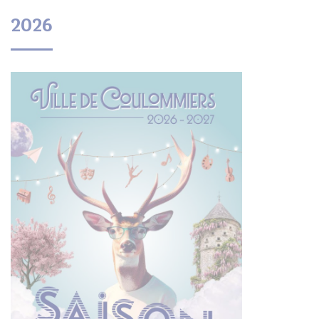
UBE
2026
her