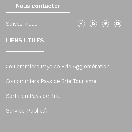
Nous contacter
Suivez-nous 
Suivez-no
Suivez
Su
Suivez-nous
LIENS UTILES
Coulommiers Pays de Brie Agglomération
Coulommiers Pays de Brie Tourisme
Sortir en Pays de Brie
Service-Public.fr