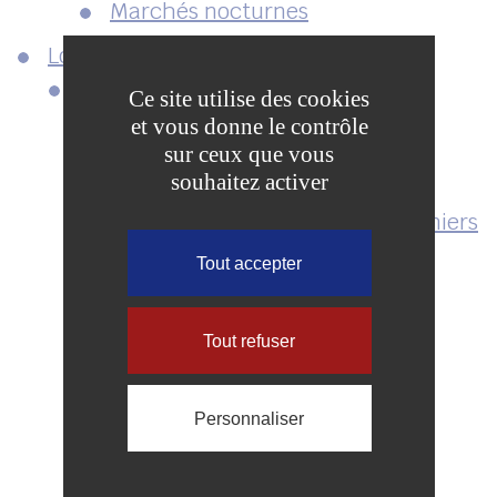
Marchés nocturnes
Loisirs
Culture
Ce site utilise des cookies
Saison culturelle
et vous donne le contrôle
Salon de printemps
sur ceux que vous
souhaitez activer
Participez à l’Université du
Temps Retrouvé de Coulommiers
Bénéficiez du pass culture !
Tout accepter
Inscription à la Culturelle
Les ateliers culturels
Tout refuser
La bibliothèque
Le Conservatoire de musique
Personnaliser
Rentrée 2026-2027
Micro-Folie