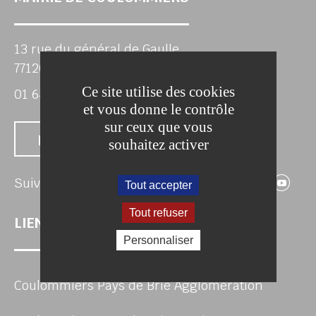
13 rue du général de Gaulle
77120 COULOMMIERS
Ce site utilise des cookies
01 64 75 80 00
et vous donne le contrôle
sur ceux que vous
Nous contacter
souhaitez activer
Suivez-nous 
Suivez-no
Suivez
Su
Suivez-nous
Tout accepter
Tout refuser
LIENS UTILES
Personnaliser
Coulommiers Pays de Brie Agglomération