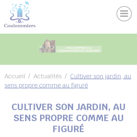
Actu
Panneau de gestion des cookies
Publications
Agenda des sorties
Suivez-nous sur Facebook
Suivez-nous sur Instagram
Suivez-nous sur Twitter
Suivez-nous sur Youtube
UBMENU ( VOTRE VILLE )
UBMENU ( AU QUOTIDIEN )
UBMENU ( LOISIRS )
UBMENU ( FAMILLE )
Accueil
Actualités
Cultiver son jardin, au
sens propre comme au figuré
UBMENU ( ENVIRONNEMENT ET URBANISME )
UBMENU ( ÉCONOMIE ET EMPLOI )
CULTIVER SON JARDIN, AU
SENS PROPRE COMME AU
FIGURÉ