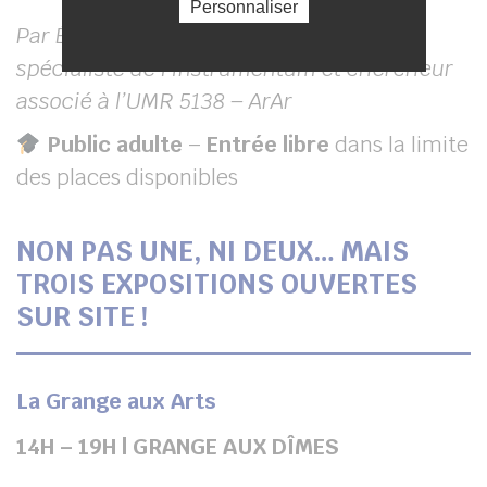
Personnaliser
Par Élise Vigier, docteur en archéologie,
spécialiste de l’instrumentum et chercheur
associé à l’UMR 5138 – ArAr
Public adulte
–
Entrée libre
dans la limite
des places disponibles
NON PAS UNE, NI DEUX… MAIS
TROIS EXPOSITIONS OUVERTES
SUR SITE !
La Grange aux Arts
14H – 19H | GRANGE AUX DÎMES