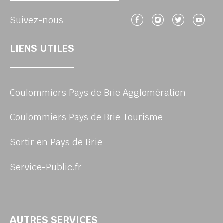
Suivez-nous 
Suivez-no
Suivez
Su
Suivez-nous
LIENS UTILES
Coulommiers Pays de Brie Agglomération
Coulommiers Pays de Brie Tourisme
Sortir en Pays de Brie
Service-Public.fr
AUTRES SERVICES