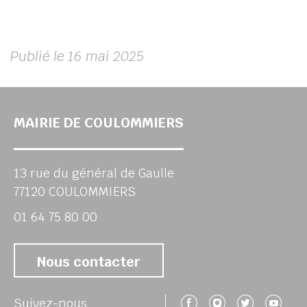
Publié le 16 mai 2025
MAIRIE DE COULOMMIERS
13 rue du général de Gaulle
77120 COULOMMIERS
01 64 75 80 00
Nous contacter
Suivez-nous 
Suivez-no
Suivez
Su
Suivez-nous