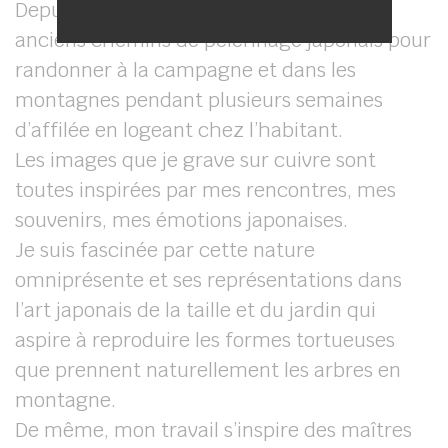
Depuis, je me rends tous les ans sur les
anciens chemins de pèlerinage japonais pour
randonner à la campagne et dans les
montagnes pendant plusieurs semaines
d’affilée en logeant chez l’habitant.
Les images que je grave sur cuivre sont
toutes inspirées par mes rencontres, mes
souvenirs, mes émotions japonaises.
Je suis fascinée par cette nature
omniprésente et ses représentations dans
l’art japonais de la taille et du jardin qui
aspire à reproduire les formes tortueuses
que prennent naturellement les arbres en
montagne.
De même, mon travail s’inspire des maîtres