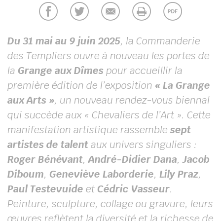
UBE
Du 31 mai au 9 juin 2025
, la Commanderie
des Templiers ouvre à nouveau les portes de
chercher
la
Grange aux Dîmes
pour accueillir la
première édition de l’exposition
« La Grange
aux Arts »
, un nouveau rendez-vous biennal
qui succède aux « Chevaliers de l’Art ». Cette
manifestation artistique rassemble
sept
artistes de talent
aux univers singuliers :
Roger Bénévant
,
André-Didier Dana
,
Jacob
Diboum
,
Geneviève Laborderie
,
Lily Praz
,
Paul Testevuide
et
Cédric Vasseur
.
Peinture, sculpture, collage ou gravure, leurs
œuvres reflètent la diversité et la richesse de