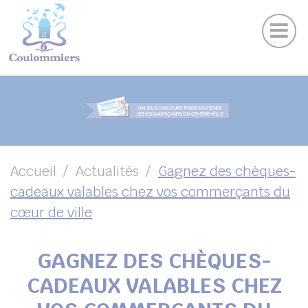
Actu
Panneau de gestion des cookies
Publications
Agenda des sorties
Suivez-nous sur Facebook
Suivez-nous sur Instagram
Suivez-nous sur Twitter
Suivez-nous sur Youtube
UBMENU ( VOTRE VILLE )
UBMENU ( AU QUOTIDIEN )
UBMENU ( LOISIRS )
UBMENU ( FAMILLE )
Accueil
Actualités
Gagnez des chèques-
cadeaux valables chez vos commerçants du
UBMENU ( ENVIRONNEMENT ET URBANISME )
cœur de ville
UBMENU ( ÉCONOMIE ET EMPLOI )
GAGNEZ DES CHÈQUES-
CADEAUX VALABLES CHEZ