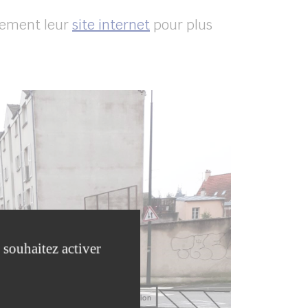
rement leur
site internet
pour plus
 souhaitez activer