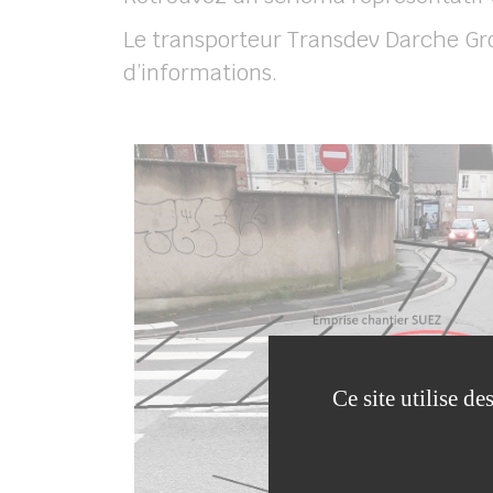
Le transporteur Transdev Darche Gro
d’informations.
Ce site utilise d