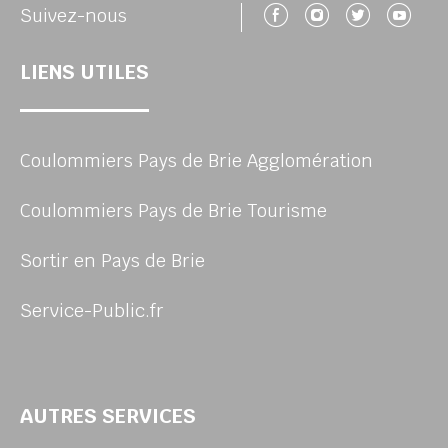
Suivez-nous 
Suivez-no
Suivez
Su
Suivez-nous
LIENS UTILES
Coulommiers Pays de Brie Agglomération
Coulommiers Pays de Brie Tourisme
Sortir en Pays de Brie
Service-Public.fr
AUTRES SERVICES