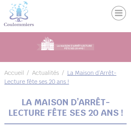
Actu
Panneau de gestion des cookies
Publications
Agenda des sorties
Suivez-nous sur Facebook
Suivez-nous sur Instagram
Suivez-nous sur Twitter
Suivez-nous sur Youtube
UBMENU ( VOTRE VILLE )
UBMENU ( AU QUOTIDIEN )
UBMENU ( LOISIRS )
UBMENU ( FAMILLE )
Accueil
Actualités
La Maison d’Arrêt-
Lecture fête ses 20 ans !
UBMENU ( ENVIRONNEMENT ET URBANISME )
UBMENU ( ÉCONOMIE ET EMPLOI )
LA MAISON D’ARRÊT-
LECTURE FÊTE SES 20 ANS !