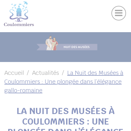
Actu
Panneau de gestion des cookies
Publications
Agenda des sorties
Suivez-nous sur Facebook
Suivez-nous sur Instagram
Suivez-nous sur Twitter
Suivez-nous sur Youtube
UBMENU ( VOTRE VILLE )
UBMENU ( AU QUOTIDIEN )
UBMENU ( LOISIRS )
UBMENU ( FAMILLE )
Accueil
Actualités
La Nuit des Musées à
Coulommiers : Une plongée dans l’élégance
UBMENU ( ENVIRONNEMENT ET URBANISME )
gallo-romaine
UBMENU ( ÉCONOMIE ET EMPLOI )
LA NUIT DES MUSÉES À
COULOMMIERS : UNE