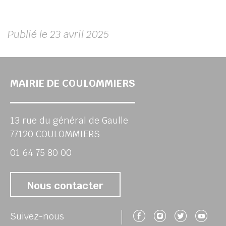
Publié le 23 avril 2025
MAIRIE DE COULOMMIERS
13 rue du général de Gaulle
77120 COULOMMIERS
01 64 75 80 00
Nous contacter
Suivez-nous 
Suivez-no
Suivez
Su
Suivez-nous