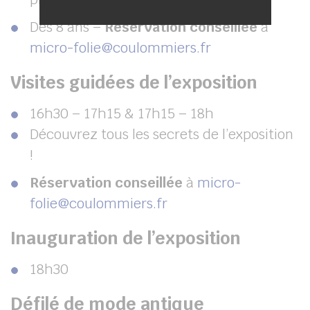
Dès 8 ans –
Réservation conseillée
à
micro-folie@coulommiers.fr
Visites guidées de l’exposition
16h30 – 17h15 & 17h15 – 18h
Découvrez tous les secrets de l’exposition
!
Réservation conseillée
à
micro-
folie@coulommiers.fr
Inauguration de l’exposition
18h30
Défilé de mode antique