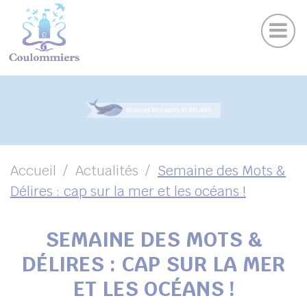
Actu
Panneau de gestion des cookies
Publications
Agenda des sorties
Suivez-nous sur Facebook
Suivez-nous sur Instagram
Suivez-nous sur Twitter
Suivez-nous sur Youtube
UBMENU ( VOTRE VILLE )
UBMENU ( AU QUOTIDIEN )
UBMENU ( LOISIRS )
UBMENU ( FAMILLE )
Accueil
Actualités
Semaine des Mots &
Délires : cap sur la mer et les océans !
UBMENU ( ENVIRONNEMENT ET URBANISME )
UBMENU ( ÉCONOMIE ET EMPLOI )
SEMAINE DES MOTS &
DÉLIRES : CAP SUR LA MER
ET LES OCÉANS !