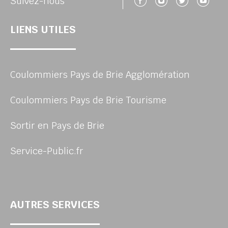
Suivez-nous 
Suivez-no
Suivez
Su
Suivez-nous
LIENS UTILES
Coulommiers Pays de Brie Agglomération
Coulommiers Pays de Brie Tourisme
Sortir en Pays de Brie
Service-Public.fr
AUTRES SERVICES