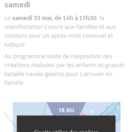
samedi
Le
samedi 23 mai, de 14h à 17h30
, la
manifestation s’ouvre aux familles et aux
visiteurs pour un après-midi convivial et
ludique.
Au programme visite de l’exposition des
créations réalisées par les enfants et grande
bataille navale géante pour s’amuser en
famille.