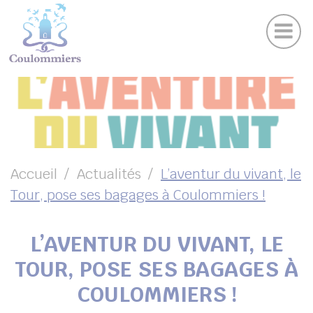
Actu
Panneau de gestion des cookies
Publications
Agenda des sorties
Suivez-nous sur Facebook
Suivez-nous sur Instagram
Suivez-nous sur Twitter
Suivez-nous sur Youtube
UBMENU ( VOTRE VILLE )
UBMENU ( AU QUOTIDIEN )
UBMENU ( LOISIRS )
UBMENU ( FAMILLE )
Accueil
Actualités
L’aventur du vivant, le
Tour, pose ses bagages à Coulommiers !
UBMENU ( ENVIRONNEMENT ET URBANISME )
UBMENU ( ÉCONOMIE ET EMPLOI )
L’AVENTUR DU VIVANT, LE
TOUR, POSE SES BAGAGES À
COULOMMIERS !