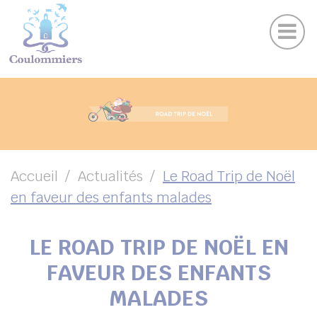
Actu
Panneau de gestion des cookies
Publications
Agenda des sorties
Suivez-nous sur Facebook
Suivez-nous sur Instagram
Suivez-nous sur Twitter
Suivez-nous sur Youtube
UBMENU ( VOTRE VILLE )
UBMENU ( AU QUOTIDIEN )
UBMENU ( LOISIRS )
UBMENU ( FAMILLE )
Accueil
Actualités
Le Road Trip de Noël
en faveur des enfants malades
UBMENU ( ENVIRONNEMENT ET URBANISME )
UBMENU ( ÉCONOMIE ET EMPLOI )
LE ROAD TRIP DE NOËL EN
FAVEUR DES ENFANTS
MALADES