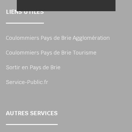
LIENS UTILES
Coulommiers Pays de Brie Agglomération
Coulommiers Pays de Brie Tourisme
Sortir en Pays de Brie
Service-Public.fr
AUTRES SERVICES