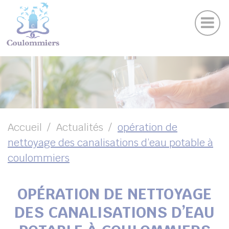
Actu
Panneau de gestion des cookies
Publications
Agenda des sorties
Suivez-nous sur Facebook
Suivez-nous sur Instagram
Suivez-nous sur Twitter
Suivez-nous sur Youtube
UBMENU ( VOTRE VILLE )
UBMENU ( AU QUOTIDIEN )
UBMENU ( LOISIRS )
UBMENU ( FAMILLE )
Accueil
Actualités
opération de
nettoyage des canalisations d’eau potable à
UBMENU ( ENVIRONNEMENT ET URBANISME )
coulommiers
UBMENU ( ÉCONOMIE ET EMPLOI )
OPÉRATION DE NETTOYAGE
DES CANALISATIONS D’EAU