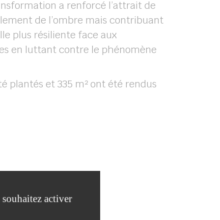
ansformation a renforcé l’attrait de
eulement de l’ombre mais contribuant
le plus résiliente face aux
s en luttant contre le phénomène
été plantés et 335 m² ont été rendus
 souhaitez activer