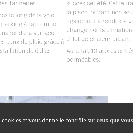
des Tanneries.
succès cet été. Cette tr
la place, offrant non s
es le long de la voie
également à rendre la vil
 parking à l’automne
changements climatique
ons rendu la surface
d’îlot de chaleur urbain.
des eaux de pluie grâce à
stallation de dalles
Au total, 10 arbres ont 
perméables.
es cookies et vous donne le contrôle sur ceux que vous