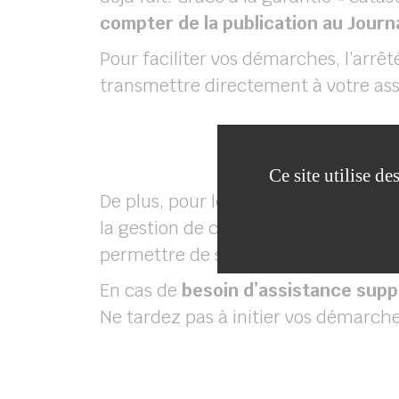
compter de la publication au Journal
Pour faciliter vos démarches, l’arrêt
transmettre directement à votre assu
Ce site utilise d
De plus, pour les
commerçants
touc
la gestion de cette crise. N’hésitez 
permettre de surmonter plus facilem
En cas de
besoin d’assistance suppl
Ne tardez pas à initier vos démarch