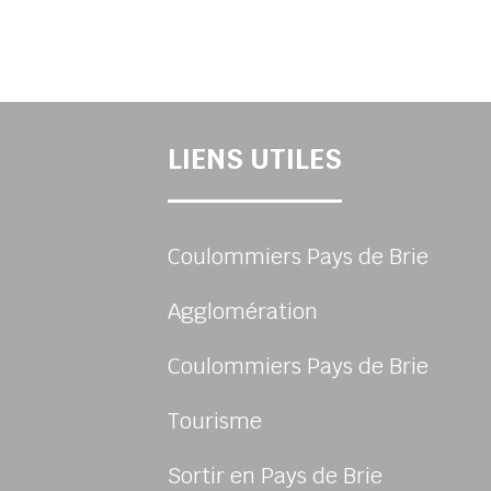
LIENS UTILES
Coulommiers Pays de Brie
Agglomération
Coulommiers Pays de Brie
Tourisme
Sortir en Pays de Brie
sur Facebook
us sur Instagram
-nous sur Twitter
ivez-nous sur Youtube