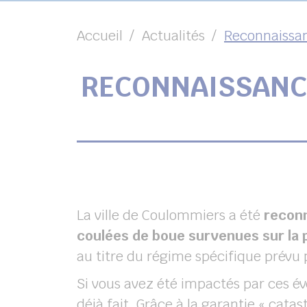
Accueil
Actualités
Reconnaissan
RECONNAISSANCE
chercher
La ville de Coulommiers a été
reconn
coulées de boue survenues sur la 
au titre du régime spécifique prévu pa
Si vous avez été impactés par ces év
déjà fait. Grâce à la garantie « catas