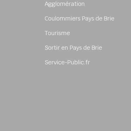
Agglomération
Coulommiers Pays de Brie
Tourisme
Sortir en Pays de Brie
sur Facebook
us sur Instagram
-nous sur Twitter
ivez-nous sur Youtube
Service-Public.fr