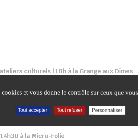
teliers culturels | 10h à la Grange aux Dîmes
ulpture | De 10h à 18h à la Grange aux Dîmes
 Poirier et Gilles Lafont
es cookies et vous donne le contrôle sur ceux que vous
la Micro-Folie
Tout accepter
Tout refuser
Personnaliser
30 au Jardin de la Commanderie des Templiers
14h30 à la Micro-Folie