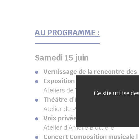
AU PROGRAMME :
Samedi 15 juin
Vernissage de la rencontre des a
Exposition arts plastiques et sc
Ateliers de Virginie Planson, Marie
Ce site utilise d
Théâtre d’improvisation | 11h à 
Atelier de Pierre-Yves Gaffet
Voix privée voix publique | 13h
Atelier d’Amélie Blottière
Concert Composition musicale | 