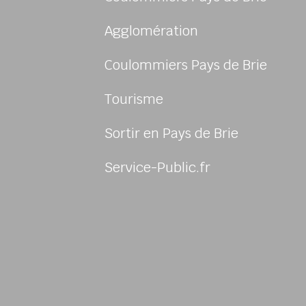
Agglomération
Coulommiers Pays de Brie
Tourisme
Sortir en Pays de Brie
sur Facebook
us sur Instagram
-nous sur Twitter
ivez-nous sur Youtube
Service-Public.fr