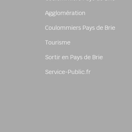
Agglomération
Coulommiers Pays de Brie
Tourisme
Sortir en Pays de Brie
sur Facebook
us sur Instagram
-nous sur Twitter
ivez-nous sur Youtube
Service-Public.fr