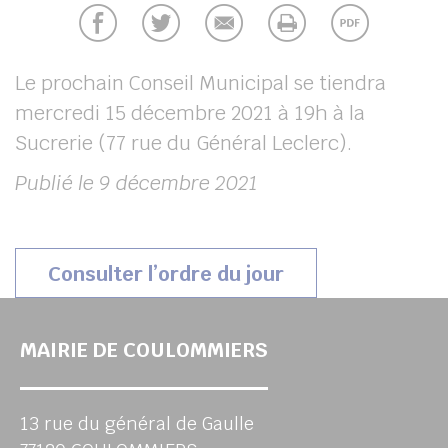
UBE
Le prochain Conseil Municipal se tiendra
mercredi 15 décembre 2021 à 19h à la
chercher
Sucrerie (77 rue du Général Leclerc).
Publié le 9 décembre 2021
(s’ouvrira dans u
Consulter l’ordre du jour
MAIRIE DE COULOMMIERS
13 rue du général de Gaulle