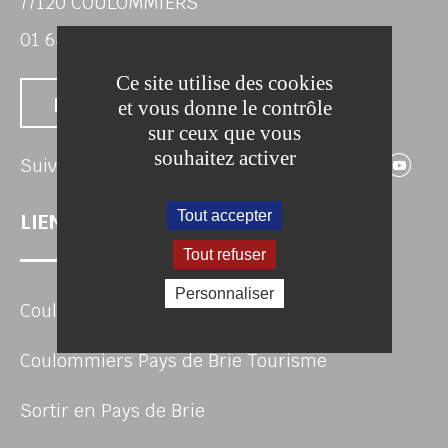
77120 COULOMMIERS
01 64 75 80 00
Ce site utilise des cookies
Nous contacter
et vous donne le contrôle
sur ceux que vous
souhaitez activer
Suivez-nous 
Suivez-no
Suivez
Su
Suivez-nous
Tout accepter
LIENS UTILES
Tout refuser
Personnaliser
Coulommiers Pays de Brie Agglomération
Coulommiers Pays de Brie Tourisme
Sortir en Pays de Brie