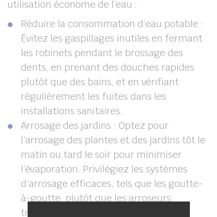
utilisation économe de l’eau :
Réduire la consommation d’eau potable :
Évitez les gaspillages inutiles en fermant
les robinets pendant le brossage des
dents, en prenant des douches rapides
plutôt que des bains, et en vérifiant
régulièrement les fuites dans les
installations sanitaires.
Arrosage des jardins : Optez pour
l’arrosage des plantes et des jardins tôt le
matin ou tard le soir pour minimiser
l’évaporation. Privilégiez les systèmes
d’arrosage efficaces, tels que les goutte-
à-goutte, plutôt que les arroseurs
traditionnels.