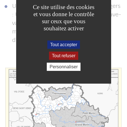
Utilisation des appareils électroménagers
Ce site utilise des cookies
et vous donne le contrôle
: Utilisez pleinement la capacité des lave-
sur ceux que vous
vaisselle et des lave-linge avant de les
souhaitez activer
mettre en marche. Cela permettra
d’économiser de l’eau et de l’énergie.
Tout accepter
Tout refuser
Personnaliser