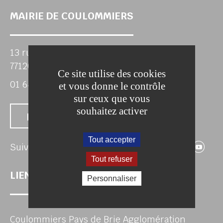
MAIRIE DE COULOMMIERS
13 rue du général de Gaulle
77120 COULOMMIERS
Ce site utilise des cookies
01 64 75 80 00
et vous donne le contrôle
sur ceux que vous
souhaitez activer
Nous contacter
Tout accepter
Suivez-nous 
Suivez-no
Suivez
Su
Suivez-nous
Tout refuser
LIENS UTILES
Personnaliser
Coulommiers Pays de Brie Agglomération