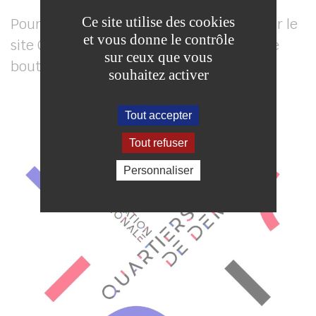
Ce site utilise des cookies
Pour plus d’informations, rendez-vous sur le
et vous donne le contrôle
site Quartier de demain en cliquant sur le
sur ceux que vous
bouton ci-dessous.
souhaitez activer
Tout accepter
(s’ouvrira da
Quartier de demain
Tout refuser
Personnaliser