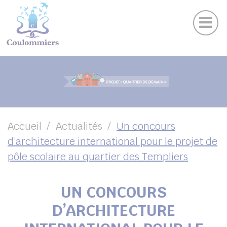
Actu
Panneau de gestion des cookies
Publications
Agenda des sorties
Suivez-nous sur Facebook
Suivez-nous sur Instagram
Suivez-nous sur Twitter
Suivez-nous sur Youtube
UBMENU ( VOTRE VILLE )
UBMENU ( AU QUOTIDIEN )
UBMENU ( LOISIRS )
UBMENU ( FAMILLE )
Accueil
Actualités
Un concours
d’architecture international pour le projet de
UBMENU ( ENVIRONNEMENT ET URBANISME )
pôle scolaire au quartier des Templiers
UBMENU ( ÉCONOMIE ET EMPLOI )
UN CONCOURS
D’ARCHITECTURE