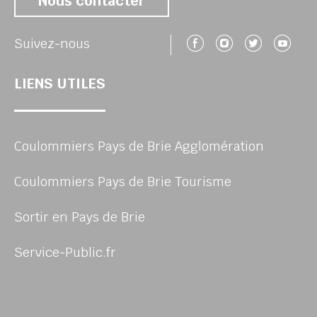
Nous contacter
Suivez-nous 
Suivez-no
Suivez
Su
Suivez-nous
LIENS UTILES
Coulommiers Pays de Brie Agglomération
Coulommiers Pays de Brie Tourisme
Sortir en Pays de Brie
Service-Public.fr