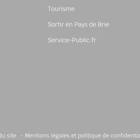
Tourisme
Sortir en Pays de Brie
sur Facebook
us sur Instagram
-nous sur Twitter
ivez-nous sur Youtube
Service-Public.fr
du site
Mentions légales et politique de confidenti