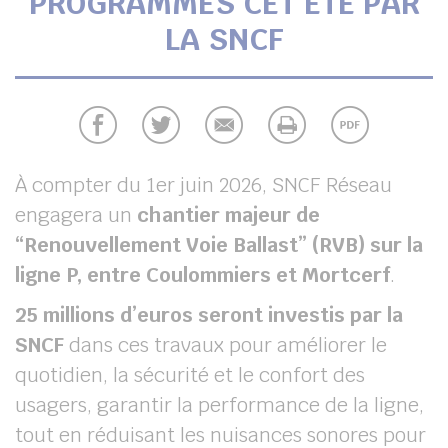
PROGRAMMÉS CET ÉTÉ PAR
UBE
LA SNCF
her
À compter du 1er juin 2026, SNCF Réseau
engagera un
chantier majeur de
“Renouvellement Voie Ballast” (RVB) sur la
ligne P, entre Coulommiers et Mortcerf
.
25 millions d’euros seront investis par la
SNCF
dans ces travaux pour améliorer le
quotidien, la sécurité et le confort des
usagers, garantir la performance de la ligne,
tout en réduisant les nuisances sonores pour