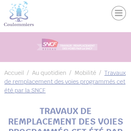
Actu
Panneau de gestion des cookies
Publications
Agenda des sorties
Suivez-nous sur Facebook
Suivez-nous sur Instagram
Suivez-nous sur Twitter
Suivez-nous sur Youtube
UBMENU ( VOTRE VILLE )
UBMENU ( AU QUOTIDIEN )
UBMENU ( LOISIRS )
UBMENU ( FAMILLE )
Accueil
Au quotidien
Mobilité
Travaux
de remplacement des voies programmés cet
UBMENU ( ENVIRONNEMENT ET URBANISME )
été par la SNCF
UBMENU ( ÉCONOMIE ET EMPLOI )
TRAVAUX DE
REMPLACEMENT DES VOIES