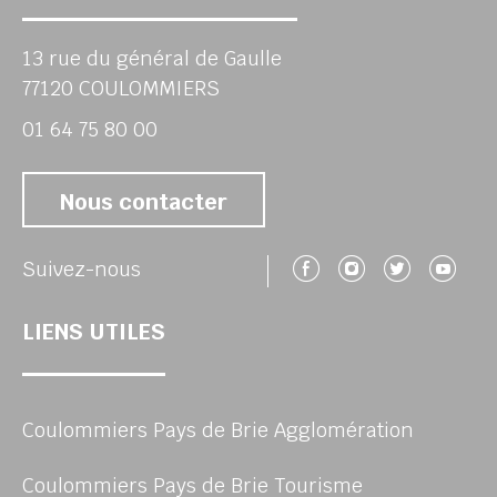
13 rue du général de Gaulle
77120 COULOMMIERS
01 64 75 80 00
Nous contacter
Suivez-nous 
Suivez-no
Suivez
Su
Suivez-nous
LIENS UTILES
Coulommiers Pays de Brie Agglomération
Coulommiers Pays de Brie Tourisme