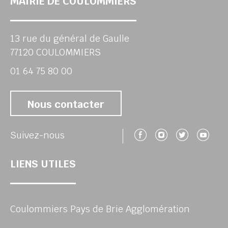
MAIRIE DE COULOMMIERS
13 rue du général de Gaulle
77120 COULOMMIERS
01 64 75 80 00
Nous contacter
Suivez-nous 
Suivez-no
Suivez
Su
Suivez-nous
LIENS UTILES
Coulommiers Pays de Brie Agglomération