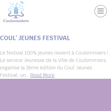
Actu
Panneau de gestion des cookies
Publications
Agenda des sorties
Suivez-nous sur Facebook
Suivez-nous sur Instagram
Suivez-nous sur Twitter
Suivez-nous sur Youtube
MENU ( VOTRE VILLE )
COUL’ JEUNES FESTIVAL
BMENU ( AU QUOTIDIEN )
MENU ( LOISIRS )
Le festival 100% jeunes revient à Coulommiers !
Le service Jeunesse de la Ville de Coulommiers
BMENU ( FAMILLE )
organise la 2ème édition du Coul’ Jeunes
BMENU ( ENVIRONNEMENT ET URBANISME )
Festival, un…
Read More
BMENU ( ÉCONOMIE ET EMPLOI )