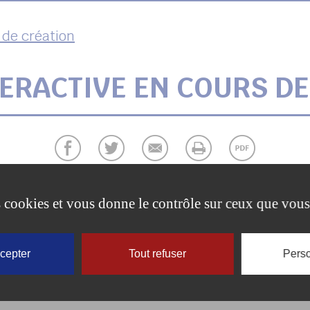
 de création
TERACTIVE EN COURS DE
t équipements de la commune de Coulommiers est
es cookies et vous donne le contrôle sur ceux que vous
LIENS UTILES
ccepter
Tout refuser
Perso