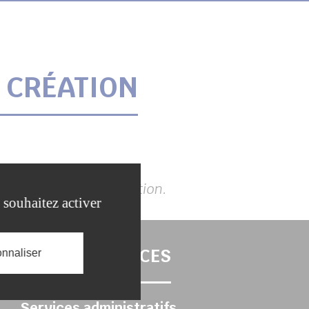
 CRÉATION
 en cours de construction.
 souhaitez activer
AUTRES SERVICES
nnaliser
Services administratifs