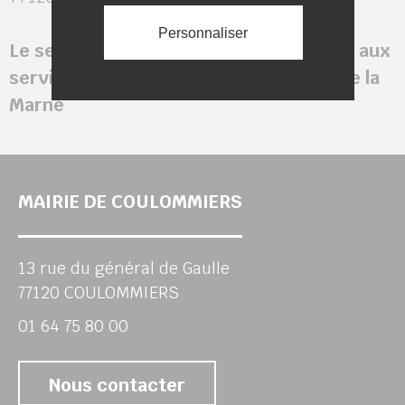
Personnaliser
Le service est temporairement déplacé aux
services techniques, au 17 boulevard de la
Marne
MAIRIE DE COULOMMIERS
13 rue du général de Gaulle
77120 COULOMMIERS
01 64 75 80 00
Nous contacter