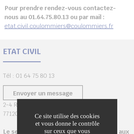
Pour prendre rendez-vous contactez-
nous au 01.64.75.80.13 ou par mail :
etat.civil.coulommiers@coulommiers.fr
ETAT CIVIL
Tél : 01 64 75 80 13
Envoyer un message
2-4 Rue Salomon de Brosse
77120 COULOMMIERS
Ce site utilise des cookies
et vous donne le contrôle
sur ceux que vous
Le service est temporairement déplacé aux