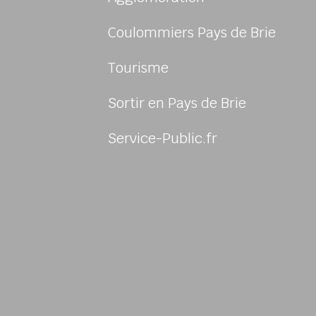
Coulommiers Pays de Brie
Tourisme
Sortir en Pays de Brie
sur Facebook
us sur Instagram
-nous sur Twitter
ivez-nous sur Youtube
Service-Public.fr