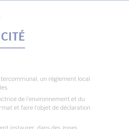
é
CITÉ
 intercommunal, un règlement local
les.
ectrice de l’environnement et du
rmat et faire l’objet de déclaration
nt instaurer, dans des zones