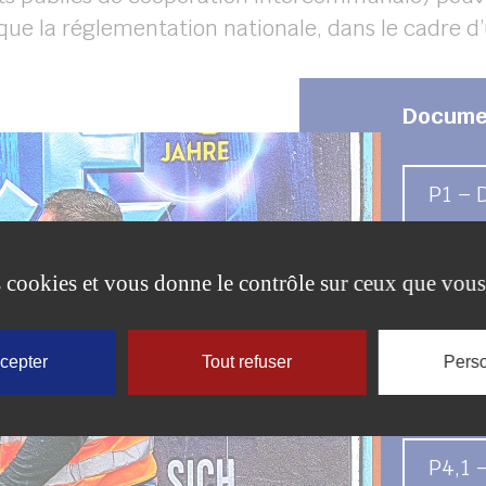
s que la réglementation nationale, dans le cadre d
Docume
P1 – 
es cookies et vous donne le contrôle sur ceux que vous
P2 – 
ccepter
Tout refuser
Perso
P3 – 
P4,1 