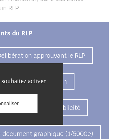
’un RLP.
nts du RLP
Délibération approuvant le RLP
 souhaitez activer
Rapport de Présentation
nnaliser
Règlement Local de Publicité
– document graphique (1/5000
e
)