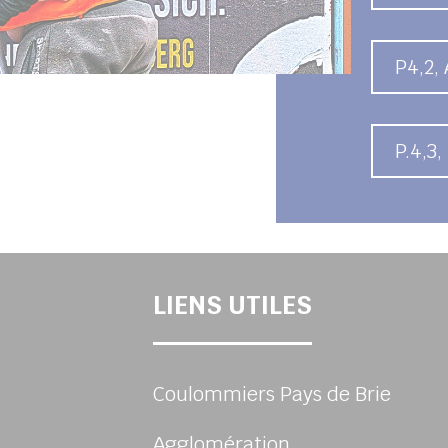
P4,2,
P.4,3
LIENS UTILES
Coulommiers Pays de Brie
Agglomération