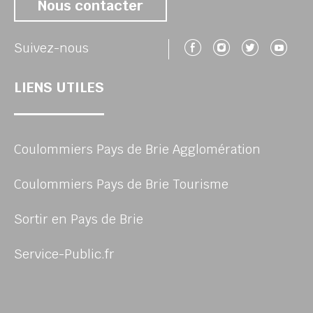
Nous contacter
Suivez-nous 
Suivez-no
Suivez
Su
Suivez-nous
LIENS UTILES
Coulommiers Pays de Brie Agglomération
Coulommiers Pays de Brie Tourisme
Sortir en Pays de Brie
Service-Public.fr