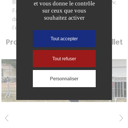
Brie et des Morins, Concordia, Transdev,
et vous donne le contrôle
Familles Rurales et le Service
sur ceux que vous
souhaitez activer
départemental à la jeunesse, à
l’engagement et aux sports.
Tout accepter
Prochaine édition : samedi 4 juillet
2026
Tout refuser
Personnaliser