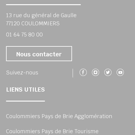
13 rue du général de Gaulle
77120 COULOMMIERS
01 64 75 80 00
Nous contacter
Suivez-nous 
Suivez-no
Suivez
Su
Suivez-nous
LIENS UTILES
Coulommiers Pays de Brie Agglomération
Coulommiers Pays de Brie Tourisme