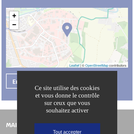
+
−
Leaflet
| ©
OpenStreetMap
contributors
En savoir +
Ce site utilise des cookies
et vous donne le contrôle
sur ceux que vous
souhaitez activer
MAIRIE DE COULOMMIERS
Tout accepter