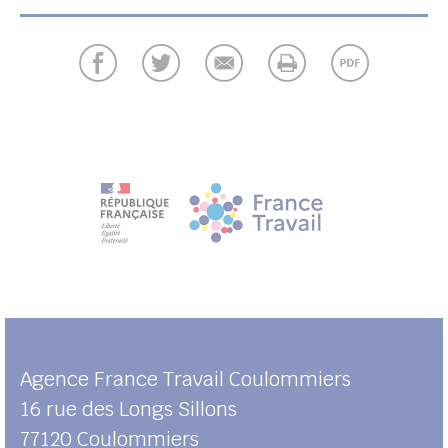
UBE
her
Agence France Travail Coulommiers
16 rue des Longs Sillons
77120
Coulommiers