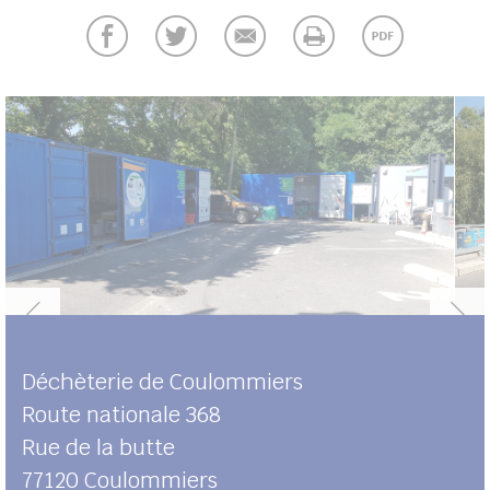
UBE
her
Déchèterie de Coulommiers
Route nationale 368
Rue de la butte
77120
Coulommiers