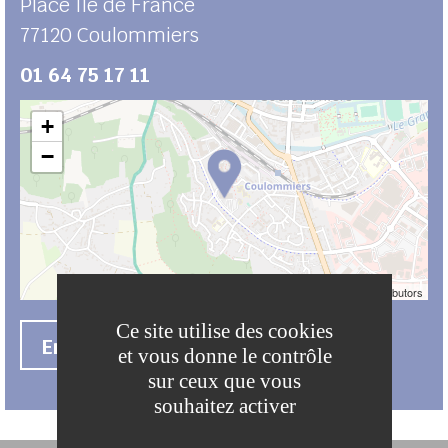
Place Ile de France
77120
Coulommiers
01 64 75 17 11
+
−
Leaflet
| ©
OpenStreetMap
contributors
Ce site utilise des cookies
En savoir +
et vous donne le contrôle
sur ceux que vous
souhaitez activer