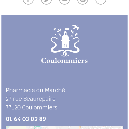
UBE
her
Pharmacie du Marché
27 rue Beaurepaire
77120
Coulommiers
01 64 03 02 89