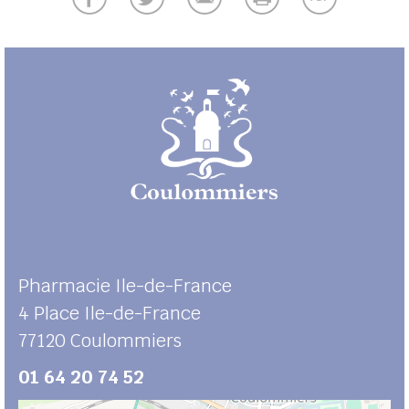
UBE
her
Pharmacie Ile-de-France
4 Place Ile-de-France
77120
Coulommiers
01 64 20 74 52