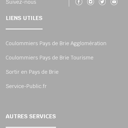
Suivez-nous 
Suivez-no
Suivez
Su
Suivez-nous
LIENS UTILES
Coulommiers Pays de Brie Agglomération
Coulommiers Pays de Brie Tourisme
Sortir en Pays de Brie
Service-Public.fr
AUTRES SERVICES