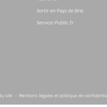
Sortir en Pays de Brie
sur Facebook
us sur Instagram
-nous sur Twitter
ivez-nous sur Youtube
Service-Public.fr
du site
Mentions légales et politique de confidenti