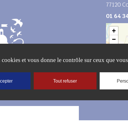
77120
C
01 64 34
+
−
es cookies et vous donne le contrôle sur ceux que vous
ccepter
Tout refuser
Perso