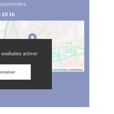
oulommiers
 10 16
 souhaitez activer
Leaflet
| ©
OpenStreetMap
contributors
nnaliser