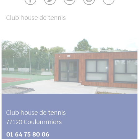
UBE
Club house de tennis
her
Club house de tennis
77120
Coulommiers
01 64 75 80 06