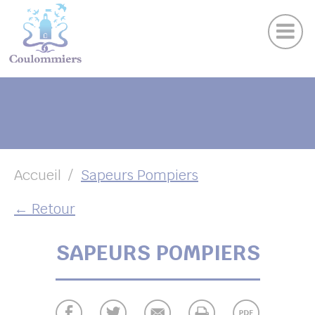
Actu
Panneau de gestion des cookies
Publications
Agenda des sorties
Suivez-nous sur Facebook
Suivez-nous sur Instagram
Suivez-nous sur Twitter
Suivez-nous sur Youtube
UBMENU ( VOTRE VILLE )
UBMENU ( AU QUOTIDIEN )
UBMENU ( LOISIRS )
UBMENU ( FAMILLE )
Accueil
Sapeurs Pompiers
UBMENU ( ENVIRONNEMENT ET URBANISME )
← Retour
UBMENU ( ÉCONOMIE ET EMPLOI )
SAPEURS POMPIERS