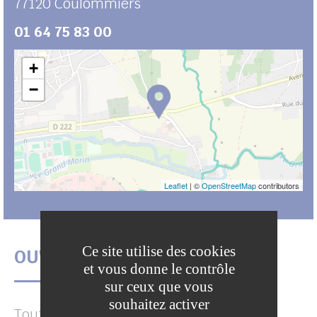
77120
Coulommiers
01 64 75 83 00
+
−
Leaflet
| ©
OpenStreetMap
contributors
Ce site utilise des cookies
OUVERTURES
et vous donne le contrôle
sur ceux que vous
souhaitez activer
Toute l'année.