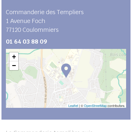
Commanderie des Templiers
1 Avenue Foch
77120
Coulommiers
01 64 03 88 09
+
−
Leaflet
| ©
OpenStreetMap
contributors