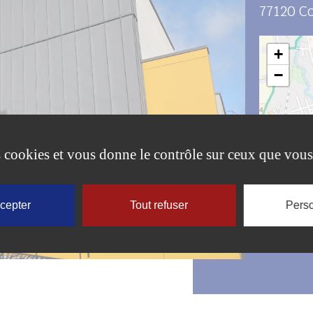
77120
C
+
−
es cookies et vous donne le contrôle sur ceux que vous
ccepter
Tout refuser
En sa
Perso