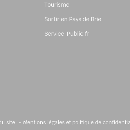
Tourisme
Sortir en Pays de Brie
sur Facebook
us sur Instagram
-nous sur Twitter
ivez-nous sur Youtube
Service-Public.fr
du site
Mentions légales et politique de confidenti