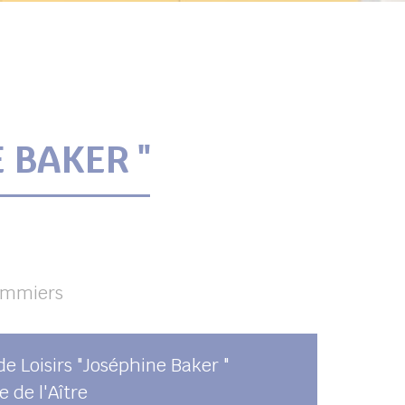
 BAKER "
lommiers
de Loisirs "Joséphine Baker "
e de l'Aître