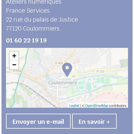
Ateliers numériques
France Services
22 rue du palais de Justice
77120
Coulommiers
01 60 22 19 19
+
−
Leaflet
| ©
OpenStreetMap
contributors
Envoyer un e-mail
En savoir +