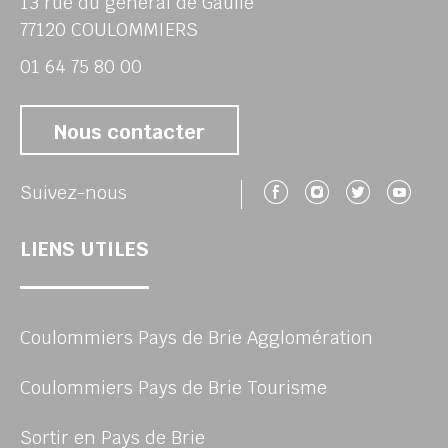
13 rue du général de Gaulle
77120 COULOMMIERS
01 64 75 80 00
Nous contacter
Suivez-nous 
Suivez-no
Suivez
Su
Suivez-nous
LIENS UTILES
Coulommiers Pays de Brie Agglomération
Coulommiers Pays de Brie Tourisme
Sortir en Pays de Brie