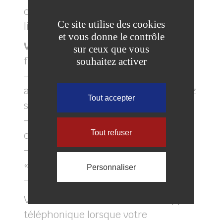
compte lecteur du catalogue en
Ce site utilise des cookies
ligne.
et vous donne le contrôle
Vous êtes connectés ?
C’est très
sur ceux que vous
facile :
souhaitez activer
– Recherchez la notice par titre, par
auteur. Une fois le livre choisi, cliquez
Tout accepter
sur le titre pour accéder à la notice.
– Vérifiez bien que le livre est
Tout refuser
disponible.
– Réservez votre livre en cliquant sur
«Réserver».
Personnaliser
– Confirmez votre réservation.
Vous recevrez un e-mail ou un appel
téléphonique lorsque votre