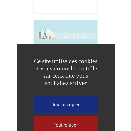
PARTICIPEZ À
Ce site utilise des cookies
L’UNIVERSITÉ DU TEMPS
et vous donne le contrôle
RETROUVÉ DE
sur ceux que vous
COULOMMIERS
souhaitez activer
Tout accepter
Tout refuser