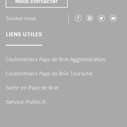
Nous contacter
Suivez-nous 
Suivez-no
Suivez
Su
Suivez-nous
LIENS UTILES
Coulommiers Pays de Brie Agglomération
Coulommiers Pays de Brie Tourisme
Sortir en Pays de Brie
Service-Public.fr