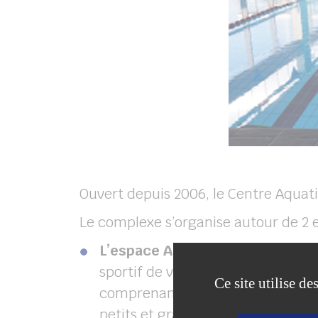
Ouvert depuis 2006, le Centre Aquat
Le complexe s’organise autour de 2 
L’espace Aquatique
, véritable a
sportif de vingt-cinq mètres et c
Ce site utilise d
comprenant jets massants et banq
petits et grands. Le complexe aqu