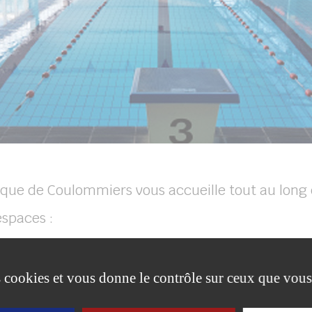
ique de Coulommiers vous accueille tout au long 
espaces :
ire de loisirs dédiée à la natation et aux jeux aqu
inq lignes d’eau, idéal pour nager. Pour se détend
es cookies et vous donne le contrôle sur ceux que vous
uette à bulles mais aussi une pataugeoire et u
atique propose de nombreuses activités à destina