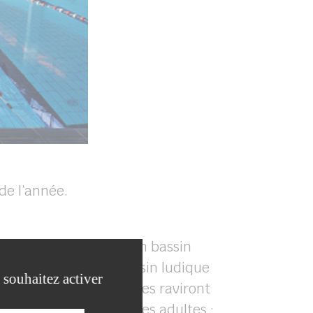
de l’année.
atiques, se compose d’un bassin
re et s’amuser, un bassin ludique
 souhaitez activer
n tobbogan de 40 mètres raviront
tion des enfants et des adultes :